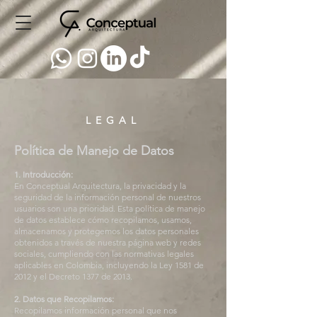
LEGAL
Política de Manejo de Datos
1. Introducción:
En Conceptual Arquitectura, la privacidad y la
seguridad de la información personal de nuestros
usuarios son una prioridad. Esta política de manejo
de datos establece cómo recopilamos, usamos,
almacenamos y protegemos los datos personales
obtenidos a través de nuestra página web y redes
sociales, cumpliendo con las normativas legales
aplicables en Colombia, incluyendo la Ley 1581 de
2012 y el Decreto 1377 de 2013.
2. Datos que Recopilamos:
Recopilamos información personal que nos