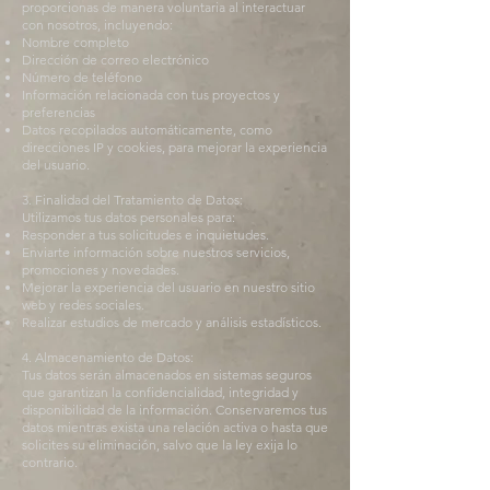
proporcionas de manera voluntaria al interactuar
con nosotros, incluyendo:
Nombre completo
Dirección de correo electrónico
Número de teléfono
Información relacionada con tus proyectos y
preferencias
Datos recopilados automáticamente, como
direcciones IP y cookies, para mejorar la experiencia
del usuario.
3. Finalidad del Tratamiento de Datos:
Utilizamos tus datos personales para:
Responder a tus solicitudes e inquietudes.
Enviarte información sobre nuestros servicios,
promociones y novedades.
Mejorar la experiencia del usuario en nuestro sitio
web y redes sociales.
Realizar estudios de mercado y análisis estadísticos.
4. Almacenamiento de Datos:
Tus datos serán almacenados en sistemas seguros
que garantizan la confidencialidad, integridad y
disponibilidad de la información. Conservaremos tus
datos mientras exista una relación activa o hasta que
solicites su eliminación, salvo que la ley exija lo
contrario.